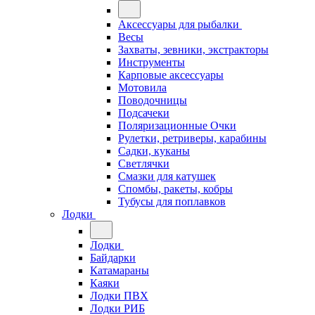
Аксессуары для рыбалки
Весы
Захваты, зевники, экстракторы
Инструменты
Карповые аксессуары
Мотовила
Поводочницы
Подсачеки
Поляризационные Очки
Рулетки, ретриверы, карабины
Садки, куканы
Светлячки
Смазки для катушек
Спомбы, ракеты, кобры
Тубусы для поплавков
Лодки
Лодки
Байдарки
Катамараны
Каяки
Лодки ПВХ
Лодки РИБ